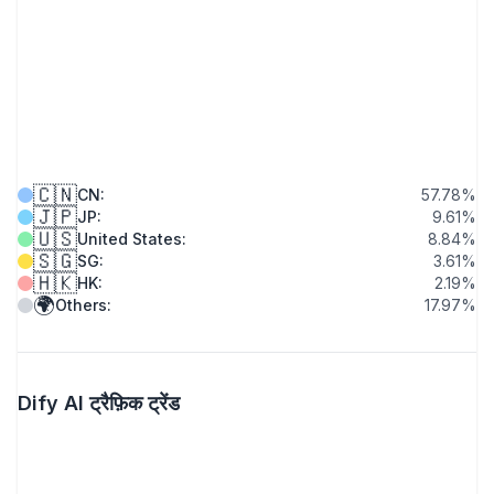
🇨🇳
CN
:
57.78
%
🇯🇵
JP
:
9.61
%
🇺🇸
United States
:
8.84
%
🇸🇬
SG
:
3.61
%
🇭🇰
HK
:
2.19
%
🌍
Others
:
17.97
%
Dify AI ट्रैफ़िक ट्रेंड