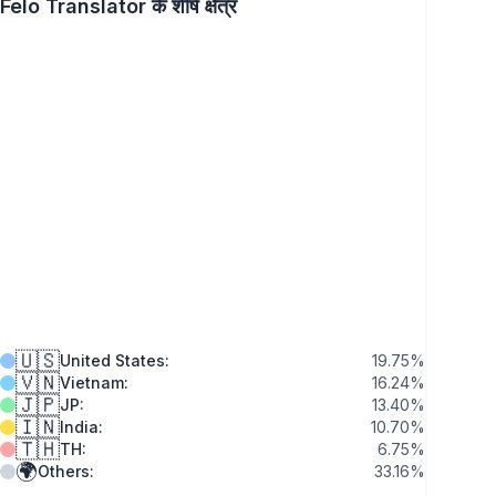
Felo Translator के शीर्ष क्षेत्र
🇺🇸
United States
:
19.75
%
🇻🇳
Vietnam
:
16.24
%
🇯🇵
JP
:
13.40
%
🇮🇳
India
:
10.70
%
🇹🇭
TH
:
6.75
%
🌍
Others
:
33.16
%