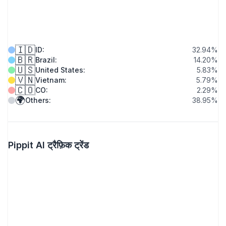
🇮🇩
ID
:
32.94
%
🇧🇷
Brazil
:
14.20
%
🇺🇸
United States
:
5.83
%
🇻🇳
Vietnam
:
5.79
%
🇨🇴
CO
:
2.29
%
🌍
Others
:
38.95
%
Pippit AI ट्रैफ़िक ट्रेंड